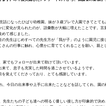
。
お世話になったひばり幼稚園。妹が３歳プレで入園できてとても
かに変化が見られたのが、語彙数が大幅に増えたことです。言
改めて感じました。
任の先生はじめすべての先生方が「我が子」のように園児に接
くさんの行事に触れ、心豊かに育ててくれることを願い、親と
り、家でもフォローが出来て助けて頂いています。
出来て、息子も充実した時間を過ごさせているようです。
前を覚えてくださっており、とても感謝しています。
くれ、今日の出来事や上手に出来たことなどを話してくれ、園の
が、先生たちの子ども達への明るく優しい接し方が印象的で決め