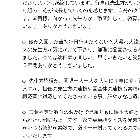
ださり､いつも感謝しています。行事は先生方がい
り組み､ 心が成長していくのを感じます。自分の
す。園目標に向かって先生方が一致団結して、教育
います。ありがとうございます。
○ 娘が入園した当初毎日行きたくないと大暴れ大泣
スの先生方が気にかけて下さり、無理に登園させる
ました。今では幼稚園が楽しい、早くいきたいと笑
３年間ありがとうございました。
○ 先生方皆様が、園児一人一人を大切に丁寧に寄
ますが、担任の先生方の連携や園全体の連携も素晴
機応変に対応してくださっている事、細やかな心遣
○ 言葉や英語教育のおかげで兄弟ともに絵本大好
られたり暗唱も上手です。家で英単語クイズを兄弟
がいつも笑顔が素敵で、必ず一声掛けてくれるので
いいたします。