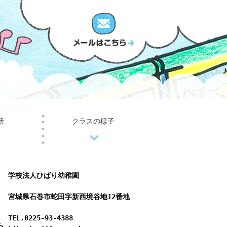
活
クラスの様子
学校法人ひばり幼稚園
宮城県石巻市蛇田字新西境谷地12番地
TEL.0225-93-4388
ら