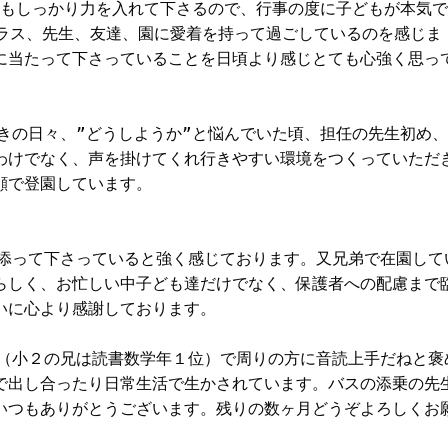
つもしっかり力を入れて下さるので、行事の度に子どもが本気
クラス、先生、友達、園に愛着を持って過ごしているのを感じま
に当たって下さっていることを日頃より感じとても心強く思っ
きの日々、”どうしようか”と悩んでいた頃、担任の先生初め
わけでなく、声を掛けてくれ行きやすい環境をつくっていただ
顔で登園しています。
り添って下さっていると強く感じております。又兄弟で在園して
らしく、お忙しい中子ども達だけでなく、保護者への配慮まで
いに心より感謝しております。
き（小２の兄は読書数学年１位）で周りの方に音読上手だねと褒
で出し合ったり日常生活で生かされています。バスの添乗の先
いつもありがとうございます。残りの数ヶ月どうぞよろしくお