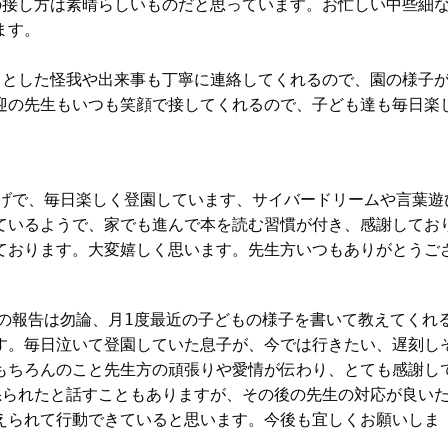
の接し方は素晴らしいものだと思っています。お忙しい中些細
ます。
っとした怪我や出来事も丁寧に連絡してくれるので、園の様子
迎の先生もいつも笑顔で接してくれるので、子ども達も毎日楽
かげで、毎日楽しく登園しています、サイバードリームや言葉遊
ているようで、家でも進んで本を読む習慣が付き、感謝してお
ております。大変嬉しく思います。先生方いつもありがとうご
の報告は勿論、月1度最近の子どもの様子を書いて教えてくれ
す。毎日泣いて登園していた息子が、今では行きたい、遅刻し
もちろんのこと先生方の頑張りや愛情が伝わり、とても感謝し
怒られたと話すこともありますが、その後の先生の対応が良い
えられて行動できていると思います。今後も宜しくお願いしま