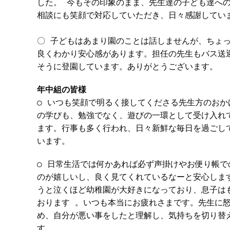
した。 今もその印象のまま、先生達の子ども達へ
相談にも笑顔で対応していただき、日々感謝してい
〇 子どもはあまり園のことは話しませんが、ちょ
良くわかり安心感があります。担任の先生もバス送
そうに登園しています。ありがとうございます。
年中組の皆様
○ いつも笑顔で明るく接してくださる先生方のお
の学びも、勉強でなく、遊びの一環として受け入れ
ます。行事も多く行われ、日々新鮮な毎日を過ごし
います。
○ 日常生活では何かあれば必ず声掛けやお便り帳で
のが嬉しいし、良く見てくれているなーと安心しま
うと泣くほど幼稚園が大好きになっており、息子は
おります 。いつも本当にお疲れさまです。先生に
め、自分が悪い事をしたと理解し、気持ちを切り替
す。