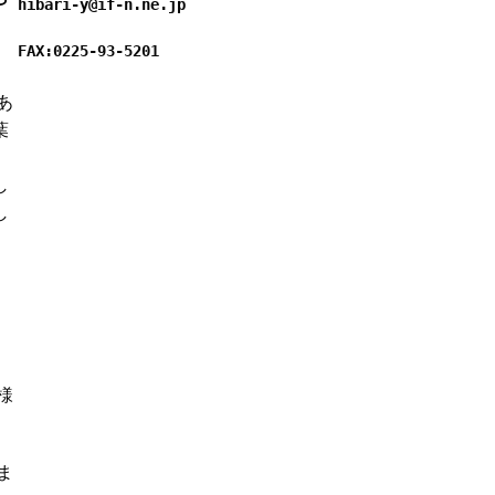
hibari-y@if-n.ne.jp
FAX:0225-93-5201
あ
葉
し
し
様
ま